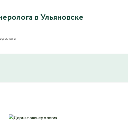
неролога в Ульяновске
еролога