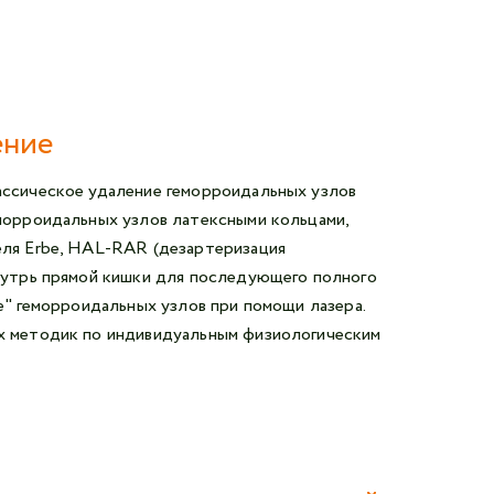
Авторизоваться в личном кабинете
Войти с VK ID
или войти через VK ID с использованием данных
из сервиса
ение
ассическое удаление геморроидальных узлов
морроидальных узлов латексными кольцами,
ля Erbe,
HAL-RAR
(дезартеризация
Я не
внутрь прямой кишки для последующего полного
робот
е" геморроидальных узлов при помощи лазера.
х методик по индивидуальным физиологическим
Отправляя данную форму,
я даю согласие на обработку
персональных данных СМК «Медгард»