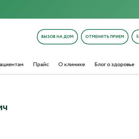
Отправка отзыва
З
ВЫЗОВ НА ДОМ
ОТМЕНИТЬ ПРИЕМ
ациентам
Прайс
О клинике
Блог о здоровье
Текст отзыва*
Ваша оценка
ич